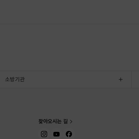
소방기관
찾아오시는 길
인스타그램
유튜브
페이스북