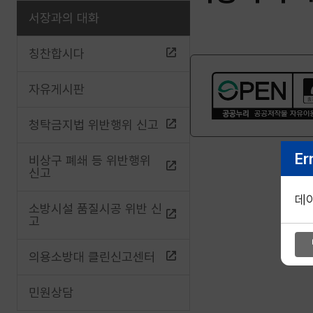
서장과의 대화
칭찬합시다
자유게시판
청탁금지법 위반행위 신고
Er
비상구 폐쇄 등 위반행위
신고
데
소방시설 품질시공 위반 신
고
의용소방대 클린신고센터
민원상담