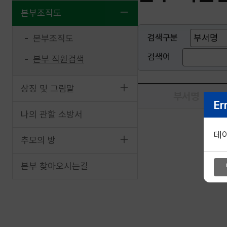
본부조직도
검색구분
본부조직도
검색어
본부 직원검색
상징 및 그림말
.
부서명
Er
나의 관할 소방서
데
추모의 방
본부 찾아오시는길