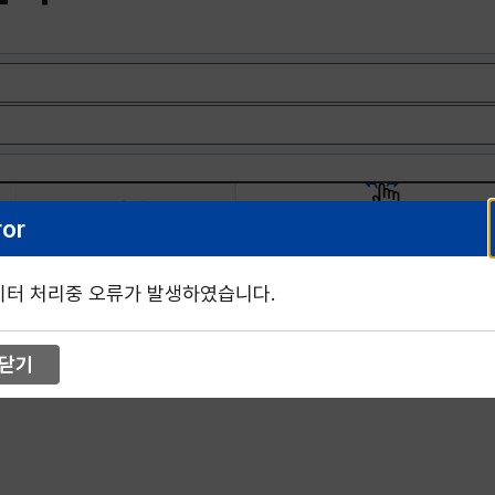
팀명
직위(급)
ror
좌우로 스크롤해서 내용을 확인 하
이터 처리중 오류가 발생하였습니다.
닫기