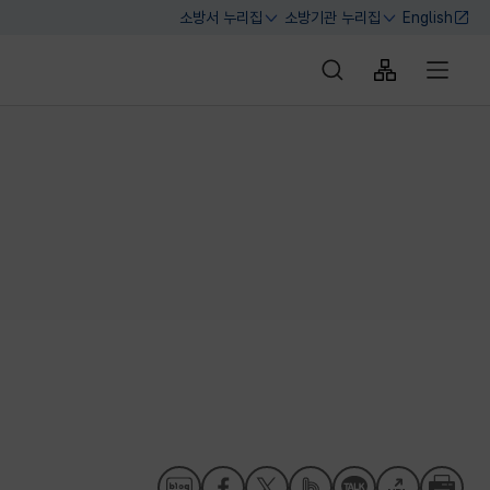
소방서 누리집
소방기관 누리집
English
열기
열기
통합검색 바로가기
사이트맵 바로
전체메