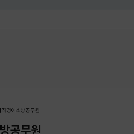
대메뉴 바로가기
본문 바로가기
퇴직명예소방공무원
방공무원