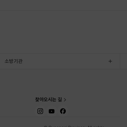
소방기관
찾아오시는 길
인스타그램
유튜브
페이스북