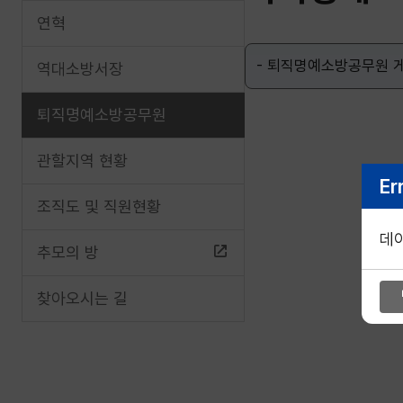
연혁
- 퇴직명예소방공무원 
역대소방서장
퇴직명예소방공무원
관할지역 현황
Er
조직도 및 직원현황
데
추모의 방
찾아오시는 길