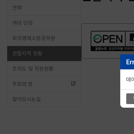
연혁
역대 단장
퇴직명예소방공무원
관할지역 현황
Er
조직도 및 직원현황
데
추모의 방
찾아오시는길