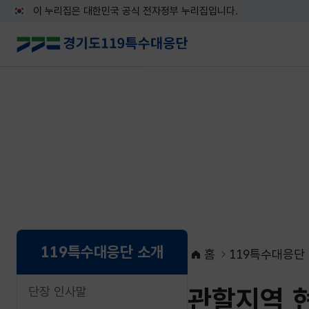
이 누리집은 대한민국 공식 전자정부 누리집입니다.
119특수대응단 소개
홈
119특수대응단
관할지역 
단장 인사말
네이버블로그로 공유하기
페이스북으로 공유하기
X로 공유하기
네이버밴드로 공유하기
카카오톡으로 공유하기
URL복사하기
인쇄하기