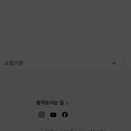
소방기관
찾아오시는 길
인스타그램
유튜브
페이스북