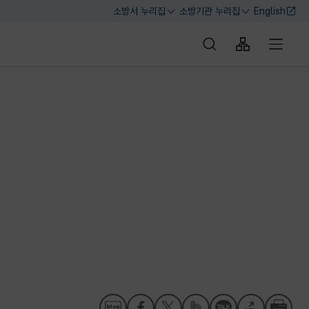
소방서 누리집
소방기관 누리집
English
열기
열기
통합검색 바로가기
사이트맵 바로
전체메