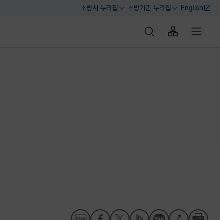
소방서 누리집
소방기관 누리집
English
열기
열기
통합검색 바로가기
사이트맵 바로
전체메