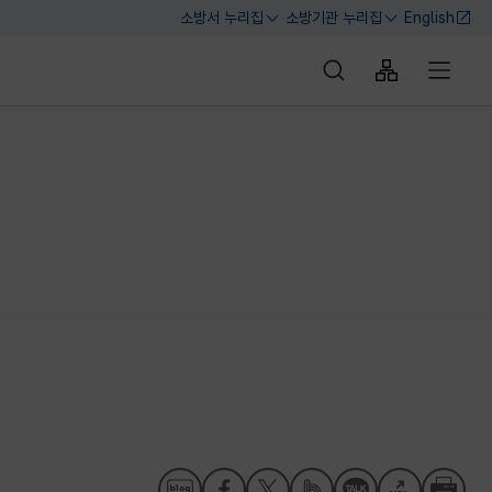
소방서 누리집
소방기관 누리집
English
열기
열기
통합검색 바로가기
사이트맵 바로
전체메