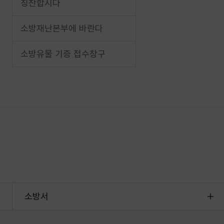
칭찬합시다
소방재난본부에 바란다
소방유물 기증 접수창구
소방서