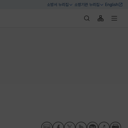
소방서 누리집
소방기관 누리집
English
열기
열기
통합검색 바로가기
사이트맵 바로
전체메