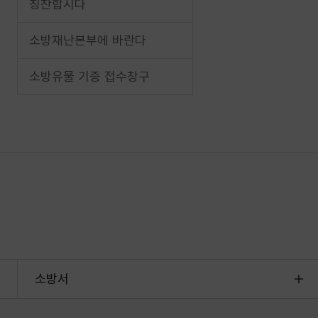
칭찬합시다
소방재난본부에 바란다
소방유물 기증 접수창구
소방서