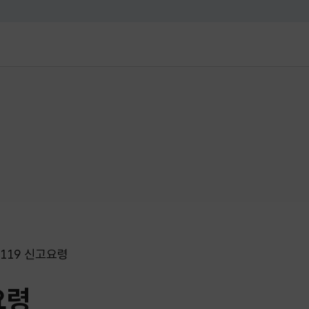
대메뉴 바로가기
본문 바로가기
119 신고요령
요령