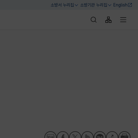
소방서 누리집
소방기관 누리집
English
열기
열기
통합검색 바로가기
사이트맵 바로
전체메