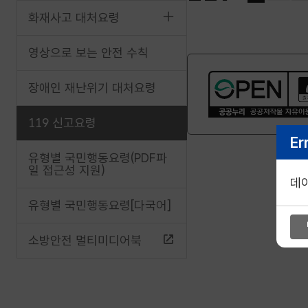
화재사고 대처요령
영상으로 보는 안전 수칙
장애인 재난위기 대처요령
119 신고요령
Er
유형별 국민행동요령(PDF파
일 접근성 지원)
데
유형별 국민행동요령[다국어]
소방안전 멀티미디어북