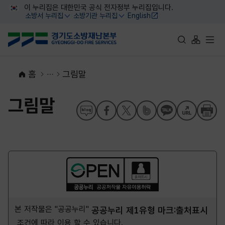
대메뉴 바로가기
본문 바로가기
이 누리집은 대한민국 공식 전자정부 누리집입니다.
소방서 누리집
소방기관 누리집
English
열기
열기
통합검색 바로가
사이트맵 
전체
홈
그림말
그림말
본 저작물은 "공공누리"
공공누리 제1유형 마크:출처표시
조건에 따라 이용 할 수 있습니다.