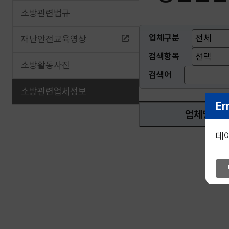
소방관련법규
업체구분
재난안전교육영상
검색항목
소방활동사진
검색어
소방관련업체정보
Er
업체명
데