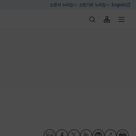
소방서 누리집
소방기관 누리집
English
열기
열기
통합검색 바로가기
사이트맵 바로
전체메