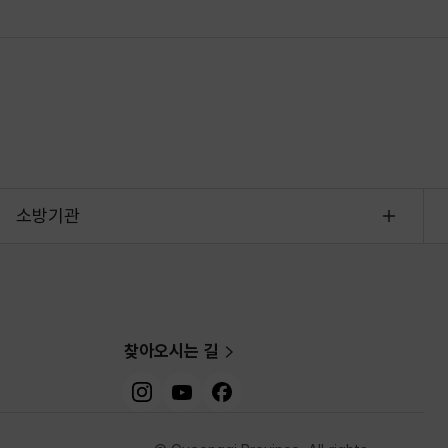
소방기관
찾아오시는 길
인스타그램
유튜브
페이스북