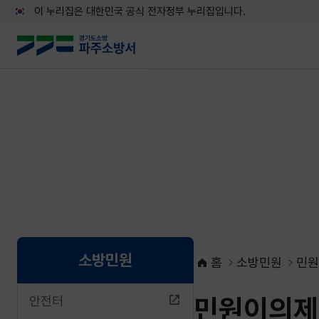
이 누리집은 대한민국 공식 전자정부 누리집입니다.
소방민원
홈
소방민원
민원
민원이의제
안전터
네이버블로그로 공유하기
페이스북으로 공유하기
X로 공유하기
네이버밴드로 공유하기
카카오톡으로 공유하기
URL복사하기
인쇄하기