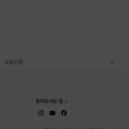
소방기관
찾아오시는 길
인스타그램
유튜브
페이스북