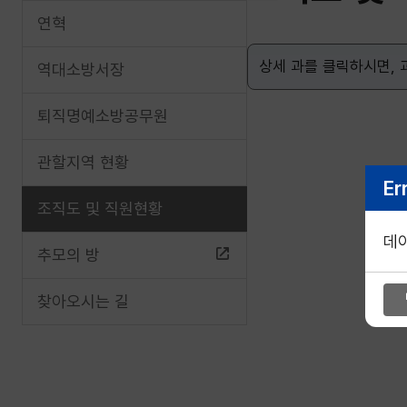
연혁
상세 과를 클릭하시면,
역대소방서장
퇴직명예소방공무원
관할지역 현황
Er
조직도 및 직원현황
데
추모의 방
찾아오시는 길