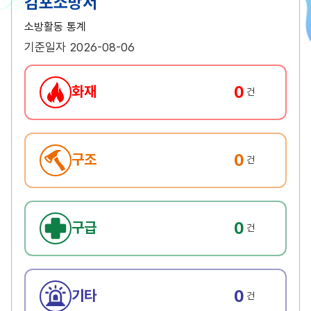
김포소방서
소방활동 통계
기준일자 2026-08-06
0
화재
건
0
구조
건
0
구급
건
0
기타
건