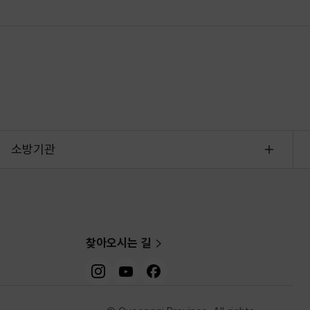
소방기관
찾아오시는 길
인스타그램
유튜브
페이스북