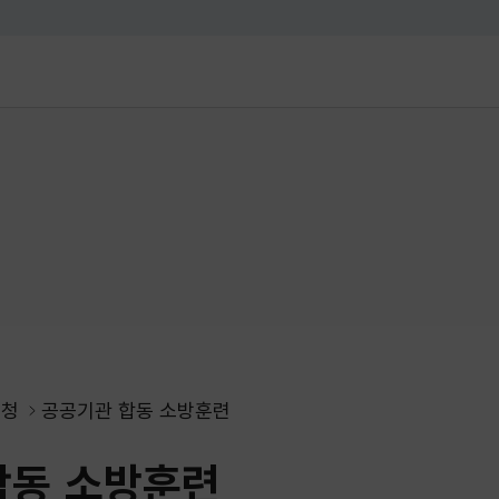
대메뉴 바로가기
본문 바로가기
신청
공공기관 합동 소방훈련
합동 소방훈련