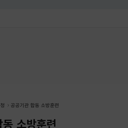
대메뉴 바로가기
본문 바로가기
신청
공공기관 합동 소방훈련
합동 소방훈련