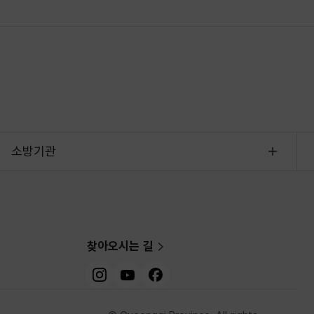
소방기관
찾아오시는 길
인스타그램
유튜브
페이스북