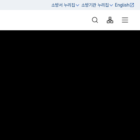
소방서 누리집
소방기관 누리집
English
열기
열기
통합검색 바로가기
사이트맵 바로
전체메